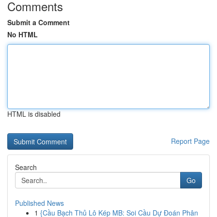
Comments
Submit a Comment
No HTML
HTML is disabled
Report Page
Search
Go
Published News
1
{Cầu Bạch Thủ Lô Kép MB: Soi Cầu Dự Đoán Phân