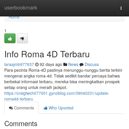
Home
userbookmark
Togg
navi
Home
1
Info Roma 4D Terbaru
laraajmb977637
92 days ago
News
Discuss
Para pecinta Roma-4D pastinya menunggu-nunggu berita terkini
mengenai angka roma-4d. Tidak sedikit bandar percaya bahwa
berbekal informasi terbaru, mereka bisa meningkatkan prospek
setiap orang untuk meraih jackpot.
https://craigtwch077001.gynoblog.com/39040231/update-
roma4d-terbaru
Comments
Who Upvoted
Comments