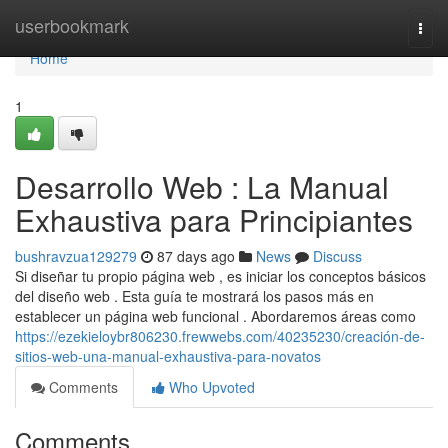
Home
userbookmark
Togg
navi
Home
1
Desarrollo Web : La Manual
Exhaustiva para Principiantes
bushravzua129279
87 days ago
News
Discuss
Si diseñar tu propio página web , es iniciar los conceptos básicos
del diseño web . Esta guía te mostrará los pasos más en
establecer un página web funcional . Abordaremos áreas como
https://ezekieloybr806230.frewwebs.com/40235230/creación-de-
sitios-web-una-manual-exhaustiva-para-novatos
Comments
Who Upvoted
Comments