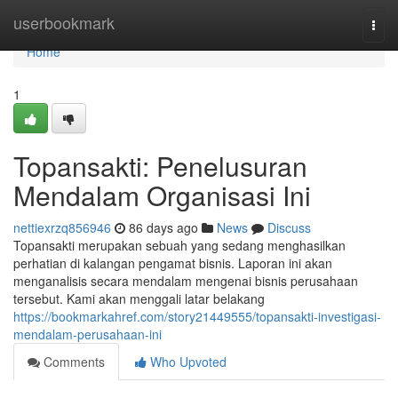
Home
userbookmark
Togg
navi
Home
1
Topansakti: Penelusuran
Mendalam Organisasi Ini
nettiexrzq856946
86 days ago
News
Discuss
Topansakti merupakan sebuah yang sedang menghasilkan
perhatian di kalangan pengamat bisnis. Laporan ini akan
menganalisis secara mendalam mengenai bisnis perusahaan
tersebut. Kami akan menggali latar belakang
https://bookmarkahref.com/story21449555/topansakti-investigasi-
mendalam-perusahaan-ini
Comments
Who Upvoted