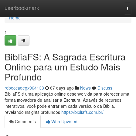
Home
userbookmark
Togg
navi
Home
1
BibliaFS: A Sagrada Escritura
Online para um Estudo Mais
Profundo
rebeccaqegx964133
87 days ago
News
Discuss
BibliaFS é uma aplicação online desenvolvida para oferecer uma
forma inovadora de analisar a Escritura. Através de recursos
interativos, você pode entrar em cada versículo da Bíblia,
revelando insights profundos
https://bibliafs.com.br/
Comments
Who Upvoted