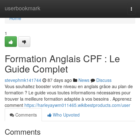
Home
userbookmark
Togg
navi
Home
1
Formation Anglais CPF : Le
Guide Complet
stevephmk141744
87 days ago
News
Discuss
Vous souhaitez booster votre niveau en anglais grâce au plan de
formation ? Le guide vous toutes informations nécessaires pour
trouver la meilleure formation adaptée à vos besoins . Apprenez
comment
https://harleyaywm011465.wikibestproducts.com/user
Comments
Who Upvoted
Comments