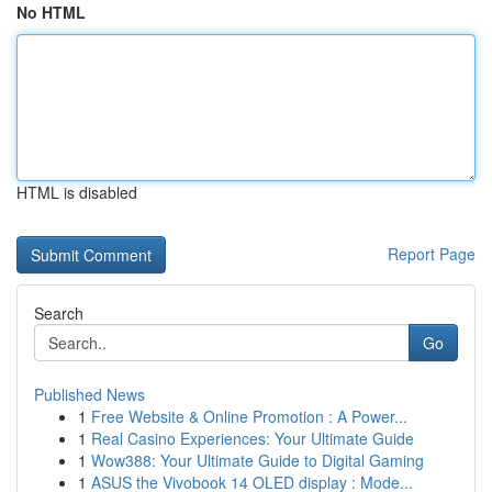
No HTML
HTML is disabled
Report Page
Search
Go
Published News
1
Free Website & Online Promotion : A Power...
1
Real Casino Experiences: Your Ultimate Guide
1
Wow388: Your Ultimate Guide to Digital Gaming
1
ASUS the Vivobook 14 OLED display : Mode...