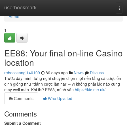
Home
userbookmark
Togg
navi
Home
1
EE88: Your final on-line Casino
location
rebeccaangj140109
86 days ago
News
Discuss
Trước đây mình từng nghĩ chuyện chọn một nền tảng cá cược ổn
định giống như “đánh cược lần hai” – vì không phải lúc nào cũng
may well mắn. Khi thử EE88, mình vẫn
https://ktc.me.uk/
Comments
Who Upvoted
Comments
Submit a Comment