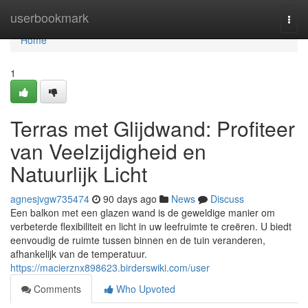
Home
userbookmark
Togg
navi
Home
1
Terras met Glijdwand: Profiteer
van Veelzijdigheid en
Natuurlijk Licht
agnesjvgw735474
90 days ago
News
Discuss
Een balkon met een glazen wand is de geweldige manier om
verbeterde flexibiliteit en licht in uw leefruimte te creëren. U biedt
eenvoudig de ruimte tussen binnen en de tuin veranderen,
afhankelijk van de temperatuur.
https://macierznx898623.birderswiki.com/user
Comments
Who Upvoted