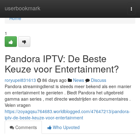
Home
userbookmark
Togg
navi
Home
1
Pandora IPTV: De Beste
Keuze voor Entertainment?
roryupei831613
86 days ago
News
Discuss
Pandora streamingdienst is steeds meer bekend als een manier
om entertainment te genieten . Biedt Pandora het uitgebreid
gamma aan series , met directe wedstrijden en documentaires .
Velen vragen
https://zoyagqsu764683.worldblogged.com/47647213/pandora-
iptv-de-beste-keuze-voor-entertainment
Comments
Who Upvoted