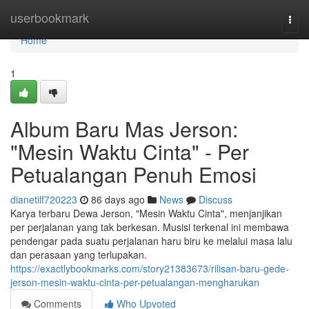
Home
userbookmark
Togg
navi
Home
1
Album Baru Mas Jerson:
"Mesin Waktu Cinta" - Per
Petualangan Penuh Emosi
dianetilf720223
86 days ago
News
Discuss
Karya terbaru Dewa Jerson, "Mesin Waktu Cinta", menjanjikan
per perjalanan yang tak berkesan. Musisi terkenal ini membawa
pendengar pada suatu perjalanan haru biru ke melalui masa lalu
dan perasaan yang terlupakan.
https://exactlybookmarks.com/story21383673/rilisan-baru-gede-
jerson-mesin-waktu-cinta-per-petualangan-mengharukan
Comments
Who Upvoted