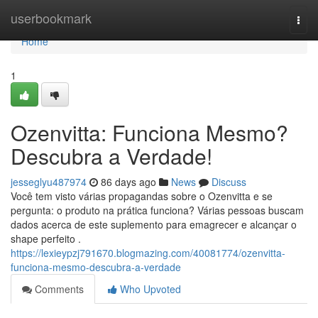
Home
userbookmark
Togg
navi
Home
1
Ozenvitta: Funciona Mesmo?
Descubra a Verdade!
jesseglyu487974
86 days ago
News
Discuss
Você tem visto várias propagandas sobre o Ozenvitta e se
pergunta: o produto na prática funciona? Várias pessoas buscam
dados acerca de este suplemento para emagrecer e alcançar o
shape perfeito .
https://lexieypzj791670.blogmazing.com/40081774/ozenvitta-
funciona-mesmo-descubra-a-verdade
Comments
Who Upvoted