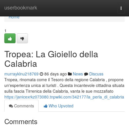
Home
userbookmark
Togg
navi
Home
1
Tropea: La Gioiello della
Calabria
murrayklnu218769
86 days ago
News
Discuss
Tropea, rinomata come il Tesoro della regione Calabria , propone
un'esperienza unica ai turisti . Questa incantevole cittadina situata
sulla fascia Tirrenica della Calabria, vanta le sue mozzafiato
https://janicexrkz073080.tnpwiki.com/342177/la_perla_di_calabria
Comments
Who Upvoted
Comments