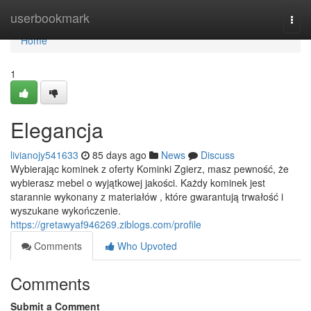
Home
userbookmark
Togg
navi
Home
1
Elegancja
livianojy541633
85 days ago
News
Discuss
Wybierając kominek z oferty Kominki Zgierz, masz pewność, że
wybierasz mebel o wyjątkowej jakości. Każdy kominek jest
starannie wykonany z materiałów , które gwarantują trwałość i
wyszukane wykończenie.
https://gretawyaf946269.ziblogs.com/profile
Comments
Who Upvoted
Comments
Submit a Comment