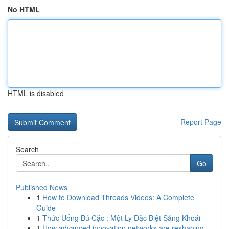
No HTML
HTML is disabled
Report Page
Search
Go
Published News
1
How to Download Threads Videos: A Complete
Guide
1
Thức Uống Bú Cặc : Một Ly Đặc Biệt Sảng Khoái
1
How advanced innovation networks are reshaping ...