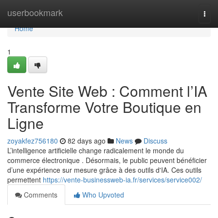
Home
userbookmark
Togg
navi
Home
1
Vente Site Web : Comment l’IA
Transforme Votre Boutique en
Ligne
zoyakfez756180
82 days ago
News
Discuss
L’intelligence artificielle change radicalement le monde du
commerce électronique . Désormais, le public peuvent bénéficier
d’une expérience sur mesure grâce à des outils d'IA. Ces outils
permettent
https://vente-businessweb-ia.fr/services/service002/
Comments
Who Upvoted