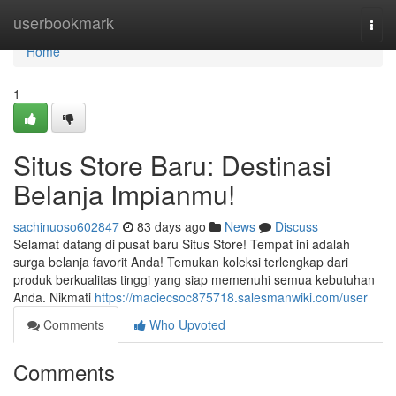
Home
userbookmark
Togg
navi
Home
1
Situs Store Baru: Destinasi
Belanja Impianmu!
sachinuoso602847
83 days ago
News
Discuss
Selamat datang di pusat baru Situs Store! Tempat ini adalah
surga belanja favorit Anda! Temukan koleksi terlengkap dari
produk berkualitas tinggi yang siap memenuhi semua kebutuhan
Anda. Nikmati
https://maciecsoc875718.salesmanwiki.com/user
Comments
Who Upvoted
Comments