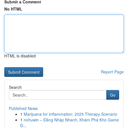
Submit a Comment
No HTML
HTML is disabled
Report Page
Search
Go
Published News
1
Marijuana for Inflammation: 2025 Therapy Scenario
1
nohuwin – Đăng Nhập Nhanh, Khám Phá Kho Game
Đ...