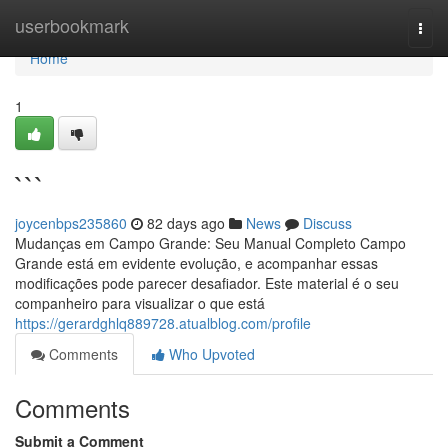
Home
userbookmark
Togg
navi
Home
1
```
joycenbps235860
82 days ago
News
Discuss
Mudanças em Campo Grande: Seu Manual Completo Campo
Grande está em evidente evolução, e acompanhar essas
modificações pode parecer desafiador. Este material é o seu
companheiro para visualizar o que está
https://gerardghlq889728.atualblog.com/profile
Comments
Who Upvoted
Comments
Submit a Comment