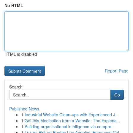
No HTML
HTML is disabled
Report Page
Search
Go
Published News
1
Industrial Website Clean-ups with Experienced J...
1
Get this Medication from a Website: The Explana...
1
Building organisational intelligence via compre...
1
Luxury Picture Booths Los Angeles: Enhanced Cel...