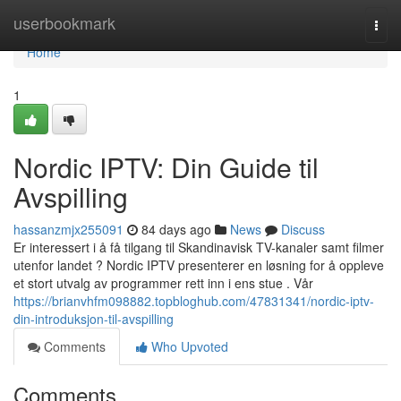
Home
userbookmark
Togg
navi
Home
1
Nordic IPTV: Din Guide til
Avspilling
hassanzmjx255091
84 days ago
News
Discuss
Er interessert i å få tilgang til Skandinavisk TV-kanaler samt filmer
utenfor landet ? Nordic IPTV presenterer en løsning for å oppleve
et stort utvalg av programmer rett inn i ens stue . Vår
https://brianvhfm098882.topbloghub.com/47831341/nordic-iptv-
din-introduksjon-til-avspilling
Comments
Who Upvoted
Comments