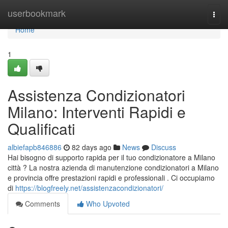
Home
userbookmark
Togg
navi
Home
1
Assistenza Condizionatori
Milano: Interventi Rapidi e
Qualificati
albiefapb846886
82 days ago
News
Discuss
Hai bisogno di supporto rapida per il tuo condizionatore a Milano
città ? La nostra azienda di manutenzione condizionatori a Milano
e provincia offre prestazioni rapidi e professionali . Ci occupiamo
di
https://blogfreely.net/assistenzacondizionatori/
Comments
Who Upvoted