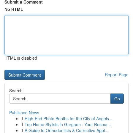
Submit a Comment
No HTML
HTML is disabled
Report Page
Search
Go
Published News
1
High-End Photo Booths for the City of Angels...
1
Top Home Stylists in Gurgaon : Your Resour...
1
A Guide to Orthodontists & Corrective Appl...