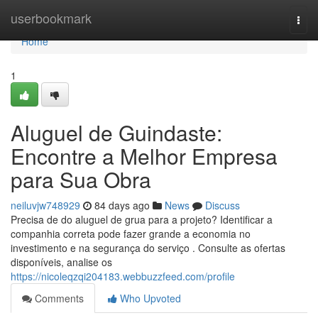
Home
userbookmark
Togg
navi
Home
1
Aluguel de Guindaste:
Encontre a Melhor Empresa
para Sua Obra
neiluvjw748929
84 days ago
News
Discuss
Precisa de do aluguel de grua para a projeto? Identificar a
companhia correta pode fazer grande a economia no
investimento e na segurança do serviço . Consulte as ofertas
disponíveis, analise os
https://nicoleqzqi204183.webbuzzfeed.com/profile
Comments
Who Upvoted