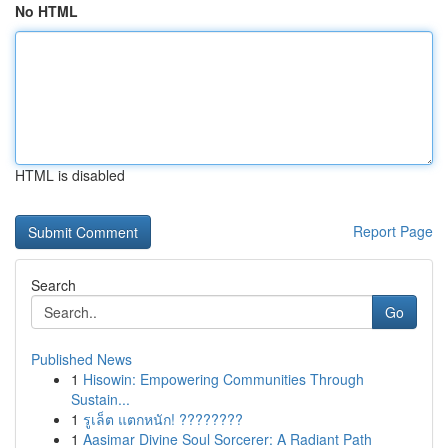
No HTML
HTML is disabled
Report Page
Search
Go
Published News
1
Hisowin: Empowering Communities Through
Sustain...
1
รูเล็ต แตกหนัก! ????????
1
Aasimar Divine Soul Sorcerer: A Radiant Path