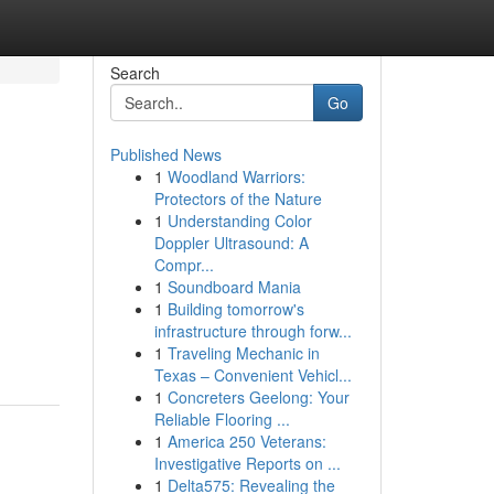
Search
Go
Published News
1
Woodland Warriors:
Protectors of the Nature
1
Understanding Color
Doppler Ultrasound: A
Compr...
1
Soundboard Mania
1
Building tomorrow's
infrastructure through forw...
1
Traveling Mechanic in
Texas – Convenient Vehicl...
1
Concreters Geelong: Your
Reliable Flooring ...
1
America 250 Veterans:
Investigative Reports on ...
1
Delta575: Revealing the