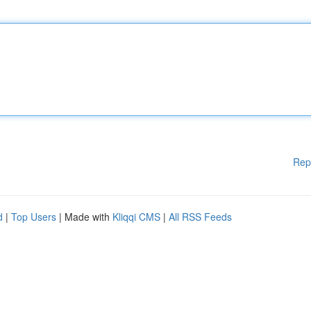
Rep
d
|
Top Users
| Made with
Kliqqi CMS
|
All RSS Feeds