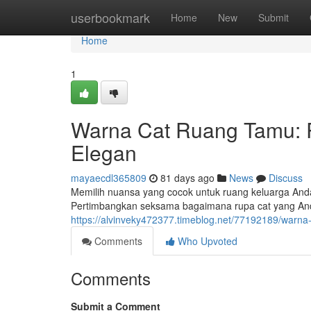
Home
userbookmark
Home
New
Submit
Home
1
Warna Cat Ruang Tamu: 
Elegan
mayaecdl365809
81 days ago
News
Discuss
Memilih nuansa yang cocok untuk ruang keluarga And
Pertimbangkan seksama bagaimana rupa cat yang An
https://alvinveky472377.timeblog.net/77192189/warn
Comments
Who Upvoted
Comments
Submit a Comment