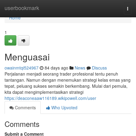
Home
userbookmark
Togg
navi
Home
1
Menguasai
owainmtqi524967
84 days ago
News
Discuss
Perjalanan menjadi seorang trader profesional tentu penuh
tantangan. Namun dengan menemukan strategi kelas emas yang
tepat, peluang sukses semakin berkembang. Mulai dari pemula,
kita dapat mengimplementasikan strategi
https://deaconeaaw116189.wikipowell.com/user
Comments
Who Upvoted
Comments
Submit a Comment