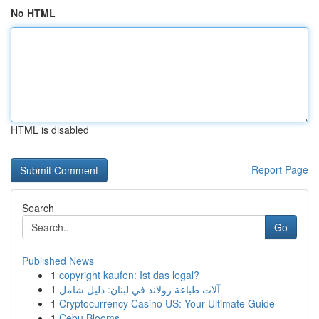
No HTML
HTML is disabled
Report Page
Search
Go
Published News
1
copyright kaufen: Ist das legal?
1
آلات طباعة رولاند في لبنان: دليل شامل
1
Cryptocurrency Casino US: Your Ultimate Guide
1
Cebu Blooms