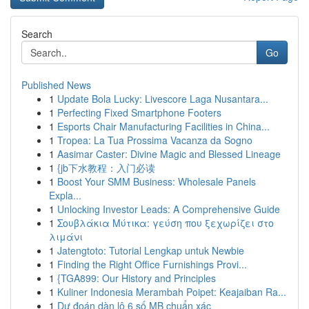
Search
Go
Published News
1
Update Bola Lucky: Livescore Laga Nusantara...
1
Perfecting Fixed Smartphone Footers
1
Esports Chair Manufacturing Facilities in China...
1
Tropea: La Tua Prossima Vacanza da Sogno
1
Aasimar Caster: Divine Magic and Blessed Lineage
1
{jb下水教程：入门必读
1
Boost Your SMM Business: Wholesale Panels
Expla...
1
Unlocking Investor Leads: A Comprehensive Guide
1
Σουβλάκια Μύτικα: γεύση που ξεχωρίζει στο
λιμάνι
1
Jatengtoto: Tutorial Lengkap untuk Newbie
1
Finding the Right Office Furnishings Provi...
1
{TGA899: Our History and Principles
1
Kuliner Indonesia Merambah Poipet: Keajaiban Ra...
1
Dự đoán dàn lô 6 số MB chuẩn xác