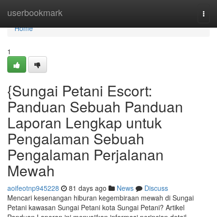
Home
userbookmark
Togg
navi
Home
1
{Sungai Petani Escort:
Panduan Sebuah Panduan
Laporan Lengkap untuk
Pengalaman Sebuah
Pengalaman Perjalanan
Mewah
aoifeotnp945228
81 days ago
News
Discuss
Mencari kesenangan hiburan kegembiraan mewah di Sungai
Petani kawasan Sungai Petani kota Sungai Petani? Artikel