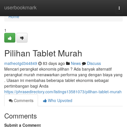
Home
userbookmark
Togg
navi
Home
1
Pilihan Tablet Murah
matheotgd344849
83 days ago
News
Discuss
Mencari perangkat ekonomis pilihan ? Ada banyak alternatif
perangkat murah menawarkan performa yang dengan biaya yang
. Ulasan ini membahas beberapa tablet ekonomis sebagai
pertimbangan bagi Anda
https://phrasedirectory.com/listings13581073/pilihan-tablet-murah
Comments
Who Upvoted
Comments
Submit a Comment