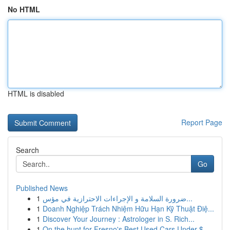
No HTML
HTML is disabled
Report Page
Search
Go
Published News
1
ضرورة السلامة و الإجراءات الاحترازية في مؤس...
1
Doanh Nghiệp Trách Nhiệm Hữu Hạn Kỹ Thuật Điệ...
1
Discover Your Journey : Astrologer in S. Rich...
1
On the hunt for Fresno's Best Used Cars Under $...