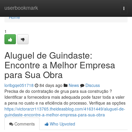
Home
userbookmark
Togg
navi
Home
1
Aluguel de Guindaste:
Encontre a Melhor Empresa
para Sua Obra
loribgqe051718
84 days ago
News
Discuss
Precisa de do contratação de grua para sua construção ?
Identificar a fornecedora mais adequada pode fazer toda a valer
a pena no custo e na eficiência do processo. Verifique as opções
https://victorarzr113765.theideasblog.com/41631449/aluguel-de-
guindaste-encontre-a-melhor-empresa-para-sua-obra
Comments
Who Upvoted