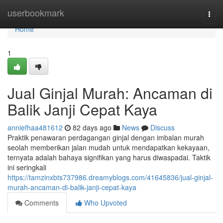
Home
userbookmark
Togg
navi
Home
1
Jual Ginjal Murah: Ancaman di
Balik Janji Cepat Kaya
anniefhaa481612
82 days ago
News
Discuss
Praktik penawaran perdagangan ginjal dengan imbalan murah
seolah memberikan jalan mudah untuk mendapatkan kekayaan,
ternyata adalah bahaya signifikan yang harus diwaspadai. Taktik
ini seringkali
https://tamzinxbts737986.dreamyblogs.com/41645836/jual-ginjal-
murah-ancaman-di-balik-janji-cepat-kaya
Comments
Who Upvoted