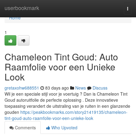
Home
userbookmark
Togg
navi
Home
1
Chameleon Tint Goud: Auto
Raamfolie voor een Unieke
Look
gretaxohw688551
83 days ago
News
Discuss
Wil je een speciale stijl voor je voertuig ? Dan is Chameleon Tint
Goud autoruitfolie de perfecte oplossing . Deze innovatieve
toepassing verandert de uitstraling van je ruiten in een glanzende
gouden
https://peakbookmarks.com/story21419135/chameleon-
tint-goud-auto-raamfolie-voor-een-unieke-look
Comments
Who Upvoted