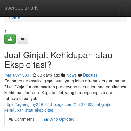
Home
userbookmark
Togg
navi
Home
1
Jual Ginjal: Kehidupan atau
Eksploitasi?
liviaijuv713607
83 days ago
News
Discuss
Fenomena transaksi ginjal, atau yang lebih dikenal dengan nama
"Jual Ginjal," memunculkan pertanyaan serius tentang pentingnya
kehidupan individu. Kegiatan ini, yang berlangsung secara
rahasia di banyak
https://agnesjhuy289101.ttblogs.com/21237483/jual-ginjal-
kehidupan-atau-eksploitasi
Comments
Who Upvoted