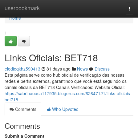
Home
userbookmark
Togg
navi
Home
1
Links Oficiais: BET718
elodieqkhz590413
81 days ago
News
Discuss
Esta página serve como hub oficial de verificação das nossas
redes e perfis externos, garantindo que você está seguindo os
canais oficiais da BET718 Canais Verificados: Website Oficial:
https://sabrinaoasa117935.blogerus.com/62647121/links-oficiais-
bet718
Comments
Who Upvoted
Comments
Submit a Comment