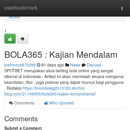
Home
userbookmark
Togg
navi
Home
1
BOLA365 : Kajian Mendalam
joshmezs870299
81 days ago
News
Discuss
SPOTBET merupakan situs betting bola online yang sangat
dikenal di Indonesia . Artikel ini akan menelaah secara mengenai
keandalan, fitur , juga potensi yang dapat muncul bagi pengguna
. Redaksi
https://brendawggt013183.anchor-
blog.com/21749655/bola365-kajian-komprehensif
Comments
Who Upvoted
Comments
Submit a Comment