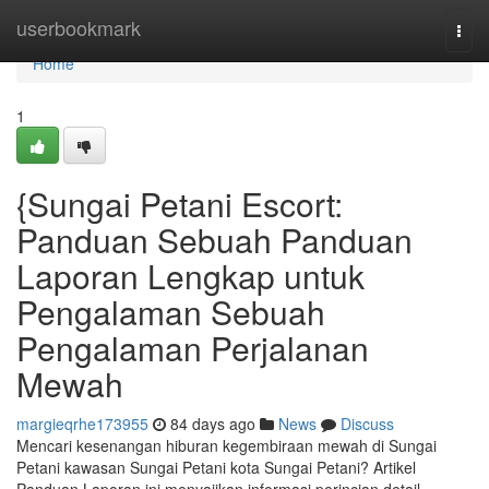
Home
userbookmark
Togg
navi
Home
1
{Sungai Petani Escort:
Panduan Sebuah Panduan
Laporan Lengkap untuk
Pengalaman Sebuah
Pengalaman Perjalanan
Mewah
margieqrhe173955
84 days ago
News
Discuss
Mencari kesenangan hiburan kegembiraan mewah di Sungai
Petani kawasan Sungai Petani kota Sungai Petani? Artikel