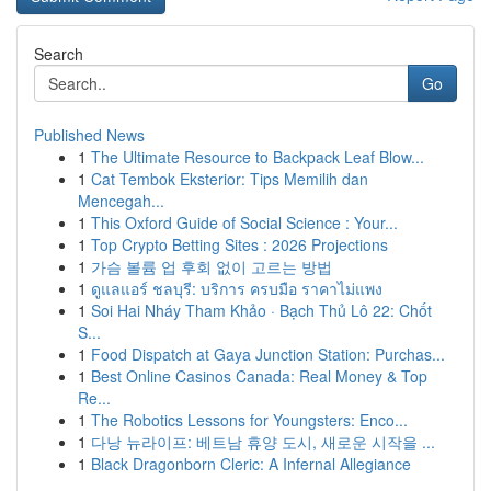
Search
Go
Published News
1
The Ultimate Resource to Backpack Leaf Blow...
1
Cat Tembok Eksterior: Tips Memilih dan
Mencegah...
1
This Oxford Guide of Social Science : Your...
1
Top Crypto Betting Sites : 2026 Projections
1
가슴 볼륨 업 후회 없이 고르는 방법
1
ดูแลแอร์ ชลบุรี: บริการ ครบมือ ราคาไม่แพง
1
Soi Hai Nháy Tham Khảo · Bạch Thủ Lô 22: Chốt
S...
1
Food Dispatch at Gaya Junction Station: Purchas...
1
Best Online Casinos Canada: Real Money & Top
Re...
1
The Robotics Lessons for Youngsters: Enco...
1
다낭 뉴라이프: 베트남 휴양 도시, 새로운 시작을 ...
1
Black Dragonborn Cleric: A Infernal Allegiance