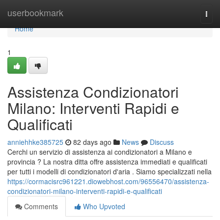
Home
userbookmark
Togg
navi
Home
1
Assistenza Condizionatori
Milano: Interventi Rapidi e
Qualificati
anniehhke385725
82 days ago
News
Discuss
Cerchi un servizio di assistenza ai condizionatori a Milano e
provincia ? La nostra ditta offre assistenza immediati e qualificati
per tutti i modelli di condizionatori d'aria . Siamo specializzati nella
https://cormacisrc961221.diowebhost.com/96556470/assistenza-
condizionatori-milano-interventi-rapidi-e-qualificati
Comments
Who Upvoted