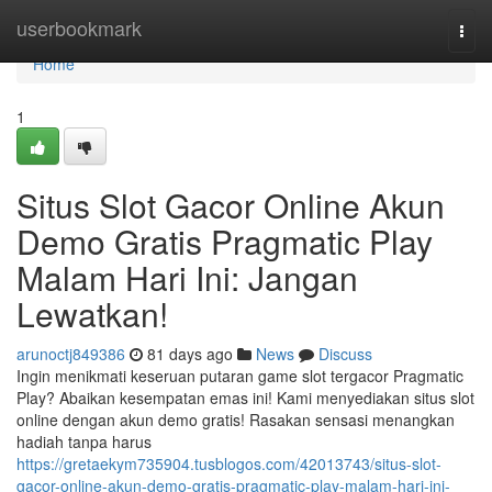
Home
userbookmark
Togg
navi
Home
1
Situs Slot Gacor Online Akun
Demo Gratis Pragmatic Play
Malam Hari Ini: Jangan
Lewatkan!
arunoctj849386
81 days ago
News
Discuss
Ingin menikmati keseruan putaran game slot tergacor Pragmatic
Play? Abaikan kesempatan emas ini! Kami menyediakan situs slot
online dengan akun demo gratis! Rasakan sensasi menangkan
hadiah tanpa harus
https://gretaekym735904.tusblogos.com/42013743/situs-slot-
gacor-online-akun-demo-gratis-pragmatic-play-malam-hari-ini-