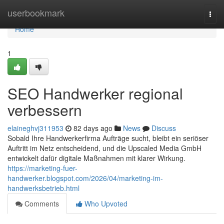
Home
userbookmark
Togg
navi
Home
1
SEO Handwerker regional
verbessern
elaineghvj311953
82 days ago
News
Discuss
Sobald Ihre Handwerkerfirma Aufträge sucht, bleibt ein seriöser
Auftritt im Netz entscheidend, und die Upscaled Media GmbH
entwickelt dafür digitale Maßnahmen mit klarer Wirkung.
https://marketing-fuer-
handwerker.blogspot.com/2026/04/marketing-im-
handwerksbetrieb.html
Comments
Who Upvoted