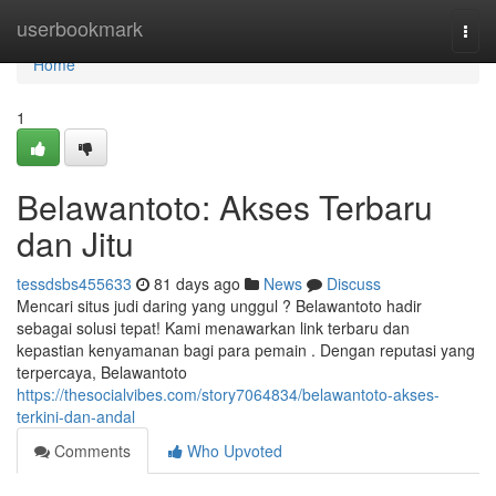
Home
userbookmark
Togg
navi
Home
1
Belawantoto: Akses Terbaru
dan Jitu
tessdsbs455633
81 days ago
News
Discuss
Mencari situs judi daring yang unggul ? Belawantoto hadir
sebagai solusi tepat! Kami menawarkan link terbaru dan
kepastian kenyamanan bagi para pemain . Dengan reputasi yang
terpercaya, Belawantoto
https://thesocialvibes.com/story7064834/belawantoto-akses-
terkini-dan-andal
Comments
Who Upvoted