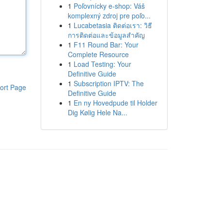
1
Poľovnícky e-shop: Váš
komplexný zdroj pre poľo...
1
Lucabetasia ติดต่อเรา: วิธี
การติดต่อและข้อมูลสำคัญ
1
F11 Round Bar: Your
Complete Resource
1
Load Testing: Your
Definitive Guide
1
Subscription IPTV: The
ort Page
Definitive Guide
1
En ny Hovedpude til Holder
Dig Kølig Hele Na...