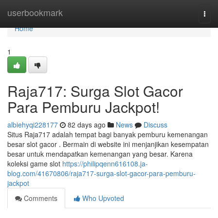
Home
userbookmark
Togg
navi
Home
1
Raja717: Surga Slot Gacor
Para Pemburu Jackpot!
albiehyqi228177
82 days ago
News
Discuss
Situs Raja717 adalah tempat bagi banyak pemburu kemenangan
besar slot gacor . Bermain di website ini menjanjikan kesempatan
besar untuk mendapatkan kemenangan yang besar. Karena
koleksi game slot
https://philipqenn616108.ja-
blog.com/41670806/raja717-surga-slot-gacor-para-pemburu-
jackpot
Comments
Who Upvoted