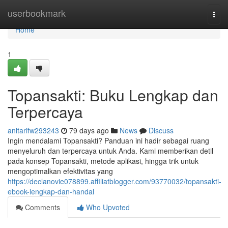
Home
userbookmark
Togg
navi
Home
1
Topansakti: Buku Lengkap dan
Terpercaya
anitarifw293243
79 days ago
News
Discuss
Ingin mendalami Topansakti? Panduan ini hadir sebagai ruang
menyeluruh dan terpercaya untuk Anda. Kami memberikan detil
pada konsep Topansakti, metode aplikasi, hingga trik untuk
mengoptimalkan efektivitas yang
https://declanovie078899.affiliatblogger.com/93770032/topansakti-
ebook-lengkap-dan-handal
Comments
Who Upvoted