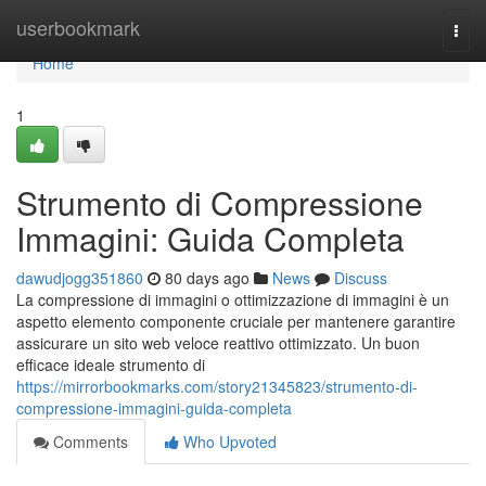
Home
userbookmark
Togg
navi
Home
1
Strumento di Compressione
Immagini: Guida Completa
dawudjogg351860
80 days ago
News
Discuss
La compressione di immagini o ottimizzazione di immagini è un
aspetto elemento componente cruciale per mantenere garantire
assicurare un sito web veloce reattivo ottimizzato. Un buon
efficace ideale strumento di
https://mirrorbookmarks.com/story21345823/strumento-di-
compressione-immagini-guida-completa
Comments
Who Upvoted