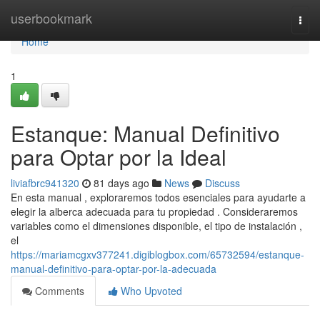
Home
userbookmark
Togg
navi
Home
1
Estanque: Manual Definitivo
para Optar por la Ideal
liviafbrc941320
81 days ago
News
Discuss
En esta manual , exploraremos todos esenciales para ayudarte a
elegir la alberca adecuada para tu propiedad . Consideraremos
variables como el dimensiones disponible, el tipo de instalación ,
el
https://mariamcgxv377241.digiblogbox.com/65732594/estanque-
manual-definitivo-para-optar-por-la-adecuada
Comments
Who Upvoted