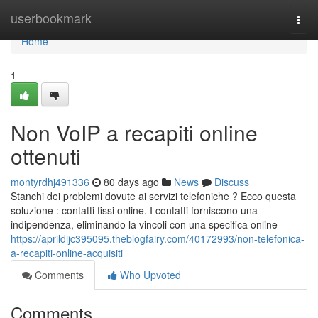
Home
userbookmark
Togg
navi
Home
1
Non VoIP a recapiti online
ottenuti
montyrdhj491336
80 days ago
News
Discuss
Stanchi dei problemi dovute ai servizi telefoniche ? Ecco questa
soluzione : contatti fissi online. I contatti forniscono una
indipendenza, eliminando la vincoli con una specifica online
https://aprildijc395095.theblogfairy.com/40172993/non-telefonica-
a-recapiti-online-acquisiti
Comments
Who Upvoted
Comments