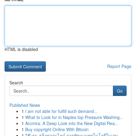
HTML is disabled
Report Page
Search
Go
Published News
1
I am not able for fulfill such demand...
1
What to Look for in Naples top Pressure Washing...
1
Arcmira: A Deep Look into the New Digital Rea...
1
Buy copyright Online With Bitcoin
1
วิธีเล่น สล็อตออนไลน์ การพัฒนาเทคโนโลยีในเกม