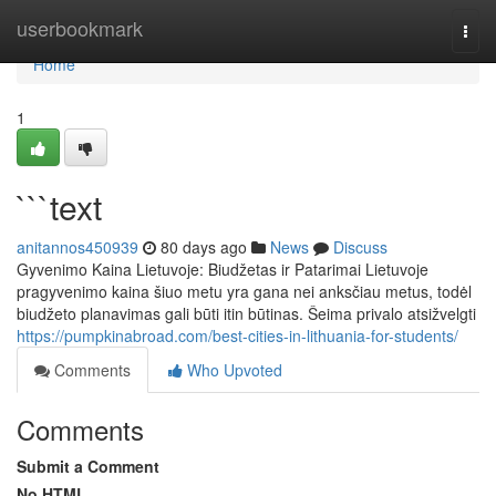
Home
userbookmark
Togg
navi
Home
1
```text
anitannos450939
80 days ago
News
Discuss
Gyvenimo Kaina Lietuvoje: Biudžetas ir Patarimai Lietuvoje
pragyvenimo kaina šiuo metu yra gana nei anksčiau metus, todėl
biudžeto planavimas gali būti itin būtinas. Šeima privalo atsižvelgti
https://pumpkinabroad.com/best-cities-in-lithuania-for-students/
Comments
Who Upvoted
Comments
Submit a Comment
No HTML