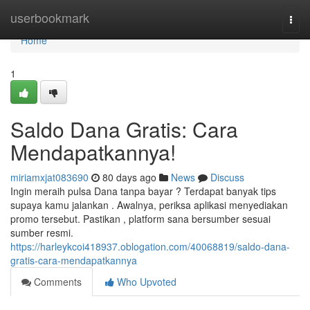
Home
userbookmark
Togg
navi
Home
1
Saldo Dana Gratis: Cara
Mendapatkannya!
miriamxjat083690
80 days ago
News
Discuss
Ingin meraih pulsa Dana tanpa bayar ? Terdapat banyak tips
supaya kamu jalankan . Awalnya, periksa aplikasi menyediakan
promo tersebut. Pastikan , platform sana bersumber sesuai
sumber resmi.
https://harleykcoi418937.oblogation.com/40068819/saldo-dana-
gratis-cara-mendapatkannya
Comments
Who Upvoted