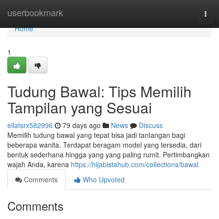
Home
userbookmark
Togg
navi
Home
1
Tudung Bawal: Tips Memilih
Tampilan yang Sesuai
ellatsrx582996
79 days ago
News
Discuss
Memilih tudung bawal yang tepat bisa jadi tantangan bagi
beberapa wanita. Terdapat beragam model yang tersedia, dari
bentuk sederhana hingga yang yang paling rumit. Pertimbangkan
wajah Anda, karena
https://hijabistahub.com/collections/bawal
Comments
Who Upvoted
Comments