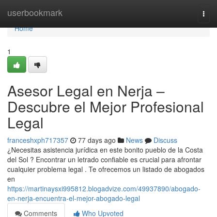
Home
userbookmark
Togg
navi
Home
1
Asesor Legal en Nerja –
Descubre el Mejor Profesional
Legal
franceshxph717357
77 days ago
News
Discuss
¿Necesitas asistencia jurídica en este bonito pueblo de la Costa
del Sol ? Encontrar un letrado confiable es crucial para afrontar
cualquier problema legal . Te ofrecemos un listado de abogados
en
https://martinaysxi995812.blogadvize.com/49937890/abogado-
en-nerja-encuentra-el-mejor-abogado-legal
Comments
Who Upvoted