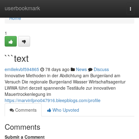
Home
userbookmark
Togg
navi
Home
1
```text
emiliekvbf594865
78 days ago
News
Discuss
Innovative Methoden in der Abdichtung am Burgenland am
Versuch Die regionale Burgenland Wasser Wirtschaftsagentur
LWWA führt derzeit spannende Testläufe zur innovativen
Mauertrockenlegung im
https://marvinfpno047916.bleepblogs.com/profile
Comments
Who Upvoted
Comments
Submit a Comment