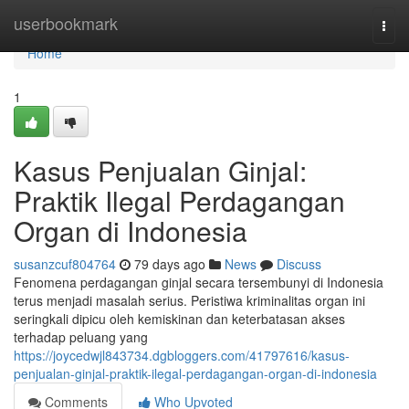
Home
userbookmark
Togg
navi
Home
1
Kasus Penjualan Ginjal:
Praktik Ilegal Perdagangan
Organ di Indonesia
susanzcuf804764
79 days ago
News
Discuss
Fenomena perdagangan ginjal secara tersembunyi di Indonesia
terus menjadi masalah serius. Peristiwa kriminalitas organ ini
seringkali dipicu oleh kemiskinan dan keterbatasan akses
terhadap peluang yang
https://joycedwjl843734.dgbloggers.com/41797616/kasus-
penjualan-ginjal-praktik-ilegal-perdagangan-organ-di-indonesia
Comments
Who Upvoted