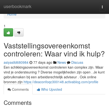
Home
userbookmark
Togg
navi
Home
1
Vaststellingsovereenkomst
controleren: Waar vind ik hulp?
asiyaslld680984
77 days ago
News
Discuss
Een schikkingsovereenkomst controleren kan complex zijn. Waar
vind je ondersteuning ? Diverse mogelijkheden zijn open . Je kunt
gebruikmaken bij een arbeidsrechtelijk adviseur . Ook online
bronnen zijn
https://deaconfoqc300148.activablog.com/profile
Comments
Who Upvoted
Comments