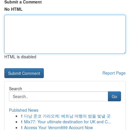
Submit a Comment
No HTML
HTML is disabled
Report Page
Search
Go
Published News
1
다낭 준코 가라오케: 베트남 여행의 밤을 빛낼 곳
1
Mix77: Your ultimate destination for UK and C...
1
Access Your Venom899 Account Now