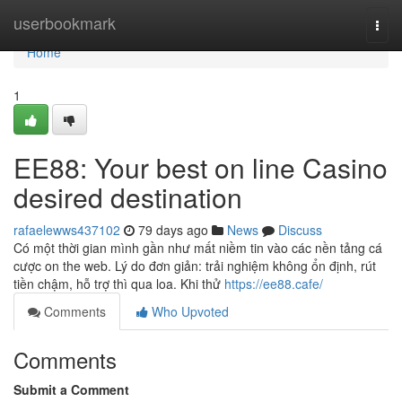
Home
userbookmark
Togg
navi
Home
1
EE88: Your best on line Casino
desired destination
rafaelewws437102
79 days ago
News
Discuss
Có một thời gian mình gần như mất niềm tin vào các nền tảng cá
cược on the web. Lý do đơn giản: trải nghiệm không ổn định, rút
tiền chậm, hỗ trợ thì qua loa. Khi thử
https://ee88.cafe/
Comments
Who Upvoted
Comments
Submit a Comment